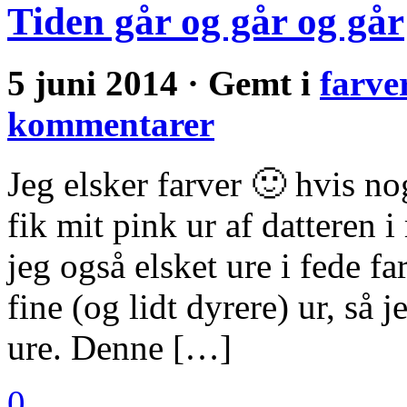
Tiden går og går og går
5 juni 2014 · Gemt i
farve
kommentarer
Jeg elsker farver 🙂 hvis no
fik mit pink ur af datteren 
jeg også elsket ure i fede f
fine (og lidt dyrere) ur, s
ure. Denne […]
0