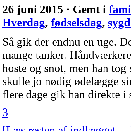
26 juni 2015 · Gemt i
fami
Hverdag
,
fødselsdag
,
syg
Så gik der endnu en uge. De
mange tanker. Håndværkeren 
hoste og snot, men han tog 
skulle jo nødig ødelægge si
flere dage gik han direkte i
3
[Læs resten af indlægget →