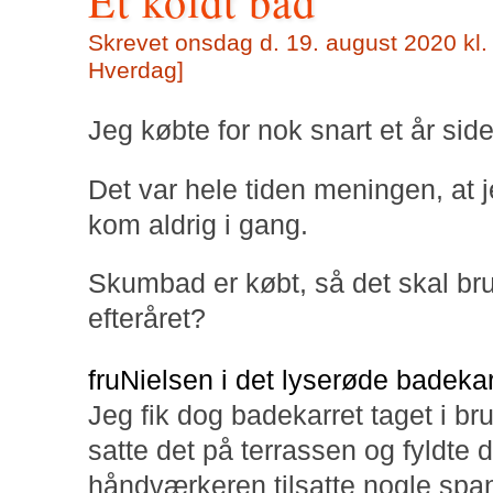
Et koldt bad
Skrevet
onsdag d. 19. august 2020 kl.
Hverdag
]
Jeg købte for nok snart et år sid
Det var hele tiden meningen, at j
kom aldrig i gang.
Skumbad er købt, så det skal br
efteråret?
fruNielsen i det lyserøde badeka
Jeg fik dog badekarret taget i br
satte det på terrassen og fyldte 
håndværkeren tilsatte nogle sp