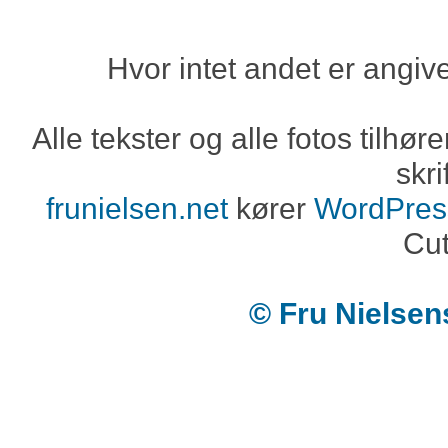
Hvor intet andet er angiv
Alle tekster og alle fotos tilh
skri
frunielsen.net
kører
WordPres
Cut
© Fru Nielse