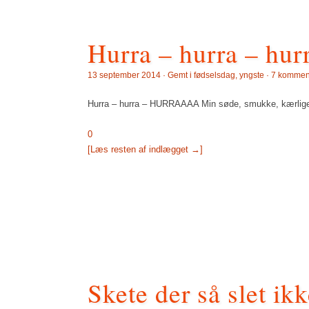
Hurra – hurra – hur
13 september 2014 · Gemt i
fødselsdag
,
yngste
·
7 kommen
Hurra – hurra – HURRAAAA Min søde, smukke, kærlige, k
0
[Læs resten af indlægget →]
Skete der så slet ik