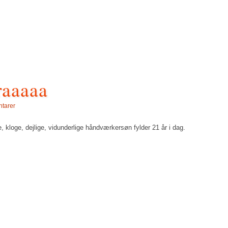
raaaaa
tarer
loge, dejlige, vidunderlige håndværkersøn fylder 21 år i dag.