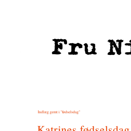
Indlæg gemt i "fødselsdag"
Katrines fødselsdag