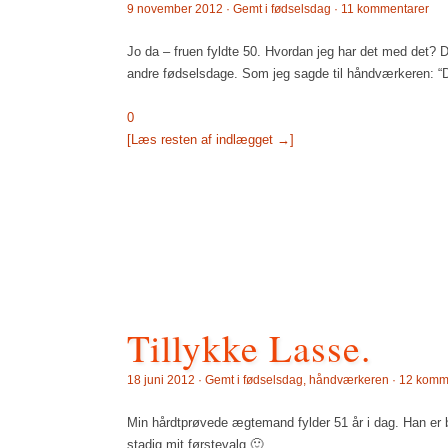
9 november 2012 · Gemt i
fødselsdag
·
11 kommentarer
Jo da – fruen fyldte 50. Hvordan jeg har det med det? 
andre fødselsdage. Som jeg sagde til håndværkeren: “De
0
[Læs resten af indlægget →]
Tillykke Lasse.
18 juni 2012 · Gemt i
fødselsdag
,
håndværkeren
·
12 komm
Min hårdtprøvede ægtemand fylder 51 år i dag. Han er bl
stadig mit førstevalg 🙂