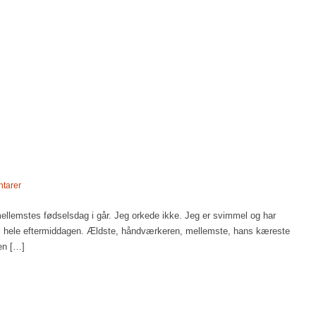
tarer
llemstes fødselsdag i går. Jeg orkede ikke. Jeg er svimmel og har
pil hele eftermiddagen. Ældste, håndværkeren, mellemste, hans kæreste
en […]