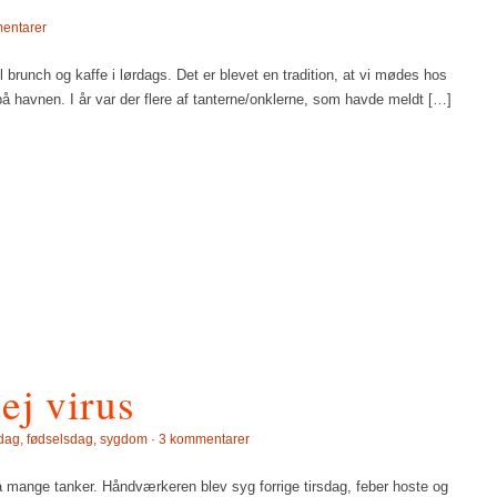
entarer
l brunch og kaffe i lørdags. Det er blevet en tradition, at vi mødes hos
 på havnen. I år var der flere af tanterne/onklerne, som havde meldt […]
ej virus
rdag
,
fødselsdag
,
sygdom
·
3 kommentarer
 mange tanker. Håndværkeren blev syg forrige tirsdag, feber hoste og