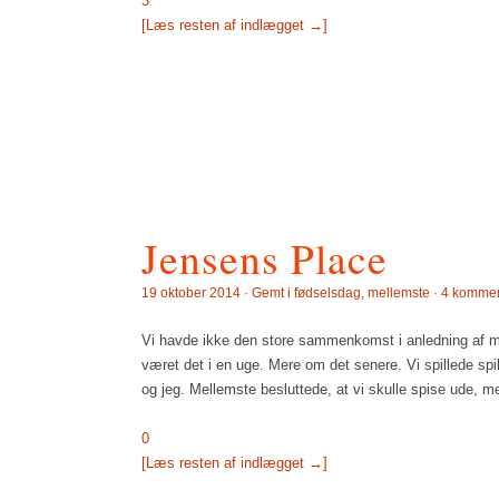
3
[Læs resten af indlægget →]
Jensens Place
19 oktober 2014 · Gemt i
fødselsdag
,
mellemste
·
4 kommen
Vi havde ikke den store sammenkomst i anledning af me
været det i en uge. Mere om det senere. Vi spillede s
og jeg. Mellemste besluttede, at vi skulle spise ude, m
0
[Læs resten af indlægget →]