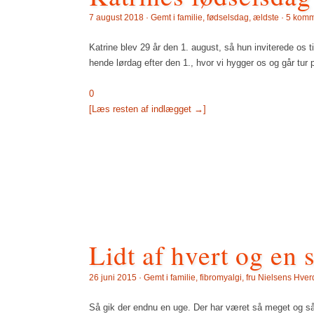
7 august 2018 · Gemt i
familie
,
fødselsdag
,
ældste
·
5 komm
Katrine blev 29 år den 1. august, så hun inviterede os ti
hende lørdag efter den 1., hvor vi hygger os og går tur
0
[Læs resten af indlægget →]
Lidt af hvert og en s
26 juni 2015 · Gemt i
familie
,
fibromyalgi
,
fru Nielsens Hve
Så gik der endnu en uge. Der har været så meget og så