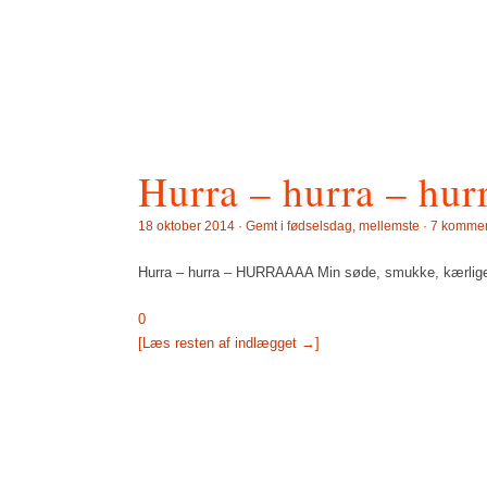
Hurra – hurra – hur
18 oktober 2014 · Gemt i
fødselsdag
,
mellemste
·
7 kommen
Hurra – hurra – HURRAAAA Min søde, smukke, kærlige, k
0
[Læs resten af indlægget →]