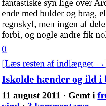
fantastiske syn lige over Ard
ende med bulder og brag, ell
regnskyl, men ingen af delen
forbi, og nogle andre fik n
0
[Læs resten af indlægget →
Iskolde hænder og ild 
11 august 2011 · Gemt i
fr
vind
·
3 kommentarer