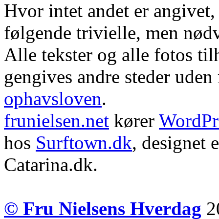
Hvor intet andet er angivet
følgende trivielle, men nød
Alle tekster og alle fotos ti
gengives andre steder uden m
ophavsloven
.
frunielsen.net
kører
WordPr
hos
Surftown.dk
, designet 
Catarina.dk.
© Fru Nielsens Hverdag
20