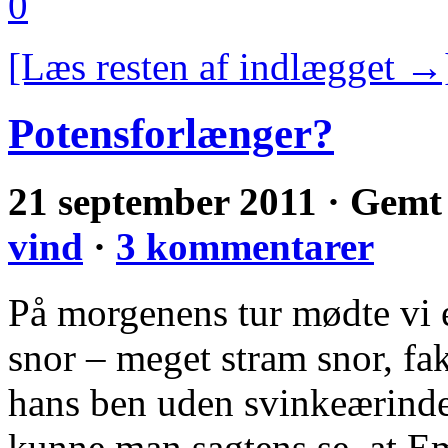
0
[Læs resten af indlægget →
Potensforlænger?
21 september 2011 · Gemt
vind
·
3 kommentarer
På morgenens tur mødte vi 
snor – meget stram snor, fak
hans ben uden svinkeærinde
kunne man sagtens se, at Em