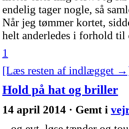
endelig tager nogle, så sam
Når jeg tømmer kortet, sidde
helt anderledes i forhold til
1
[Læs resten af indlægget →
Hold på hat og briller
14 april 2014 · Gemt i
vej
– og evt. løse tænder og toup