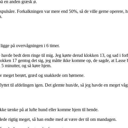
 på en anden græsk ø.
spulsåre. Forkalkningen var mere end 50%, så de ville gerne operere, hv
n.
 ligge på overvågningen i 6 timer.
 havde bedt dem ringe til mig. Jeg kørte derud klokken 13, og sad i for
Klokken 17 gentog det sig, jeg måtte ikke komme op, de sagde, at Lasse 
5 minutter, og så køre hjem.
lev meget berørt, græd og snakkede om børnene.
lyttet til afdelingen igen. Det glemte hun/de, så jeg havde en meget våge
ikke tænke på at lufte hund eller komme hjem til hende.
lede rigtig meget, så han endte med at være der til om mandagen.