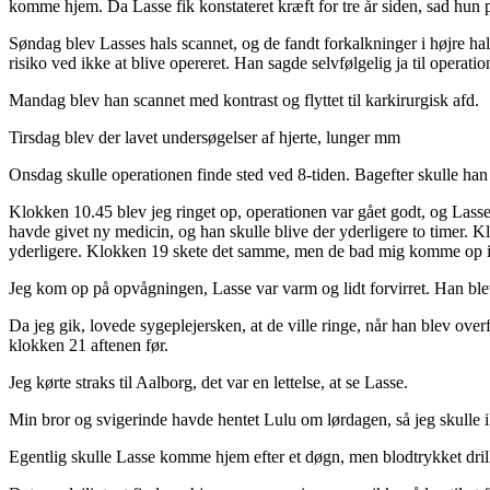
komme hjem. Da Lasse fik konstateret kræft for tre år siden, sad hun
Søndag blev Lasses hals scannet, og de fandt forkalkninger i højre hal
risiko ved ikke at blive opereret. Han sagde selvfølgelig ja til operatio
Mandag blev han scannet med kontrast og flyttet til karkirurgisk afd.
Tirsdag blev der lavet undersøgelser af hjerte, lunger mm
Onsdag skulle operationen finde sted ved 8-tiden. Bagefter skulle han
Klokken 10.45 blev jeg ringet op, operationen var gået godt, og Lasse
havde givet ny medicin, og han skulle blive der yderligere to timer. 
yderligere. Klokken 19 skete det samme, men de bad mig komme op i 
Jeg kom op på opvågningen, Lasse var varm og lidt forvirret. Han b
Da jeg gik, lovede sygeplejersken, at de ville ringe, når han blev overf
klokken 21 aftenen før.
Jeg kørte straks til Aalborg, det var en lettelse, at se Lasse.
Min bror og svigerinde havde hentet Lulu om lørdagen, så jeg skulle 
Egentlig skulle Lasse komme hjem efter et døgn, men blodtrykket dril