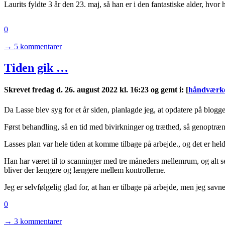
Laurits fyldte 3 år den 23. maj, så han er i den fantastiske alder, hvo
0
→ 5 kommentarer
Tiden gik …
Skrevet fredag d. 26. august 2022 kl. 16:23 og gemt i
:
[
håndværk
Da Lasse blev syg for et år siden, planlagde jeg, at opdatere på blogg
Først behandling, så en tid med bivirkninger og træthed, så genoptræni
Lasses plan var hele tiden at komme tilbage på arbejde., og det er held
Han har været til to scanninger med tre måneders mellemrum, og alt se
bliver der længere og længere mellem kontrollerne.
Jeg er selvfølgelig glad for, at han er tilbage på arbejde, men jeg sav
0
→ 3 kommentarer