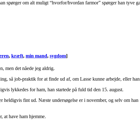
r han spørger om alt muligt “hvorfor/hvordan farmor” spørger han tyve ga
eren
,
kræft
,
min mand
,
sygdom
]
en, men det nåede jeg aldrig.
ng, så job-praktik for at finde ud af, om Lasse kunne arbejde, eller han
igvis lykkedes for ham, han startede på fuld tid den 15. august.
r heldigvis fint ud. Næste undersøgelse er i november, og selv om han f
ner, at have ham hjemme.