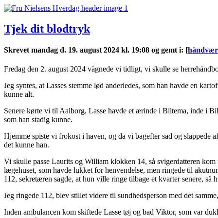
Tjek dit blodtryk
Skrevet mandag d. 19. august 2024 kl. 19:08 og gemt i
:
[
håndvær
Fredag den 2. august 2024 vågnede vi tidligt, vi skulle se herrehåndbol
Jeg syntes, at Lasses stemme lød anderledes, som han havde en karto
kunne alt.
Senere kørte vi til Aalborg, Lasse havde et ærinde i Biltema, inde i Bi
som han stadig kunne.
Hjemme spiste vi frokost i haven, og da vi bagefter sad og slappede af,
det kunne han.
Vi skulle passe Laurits og William klokken 14, så svigerdatteren k
lægehuset, som havde lukket for henvendelse, men ringede til akutnu
112, sekretæren sagde, at hun ville ringe tilbage et kvarter senere, så
Jeg ringede 112, blev stillet videre til sundhedsperson med det samme
Inden ambulancen kom skiftede Lasse tøj og bad Viktor, som var dukke