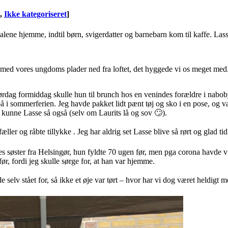
,
Ikke kategoriseret
]
alene hjemme, indtil børn, svigerdatter og barnebarn kom til kaffe. Lasse
en med vores ungdoms plader ned fra loftet, det hyggede vi os meget med
 lørdag formiddag skulle hun til brunch hos en venindes forældre i nabo
på i sommerferien. Jeg havde pakket lidt pænt tøj og sko i en pose, og v
 kunne Lasse så også (selv om Laurits lå og sov 🙄).
er og råbte tillykke . Jeg har aldrig set Lasse blive så rørt og glad tidl
søster fra Helsingør, hun fyldte 70 ugen før, men pga corona havde vi af
 før, fordi jeg skulle sørge for, at han var hjemme.
e selv stået for, så ikke et øje var tørt – hvor har vi dog været heldigt 