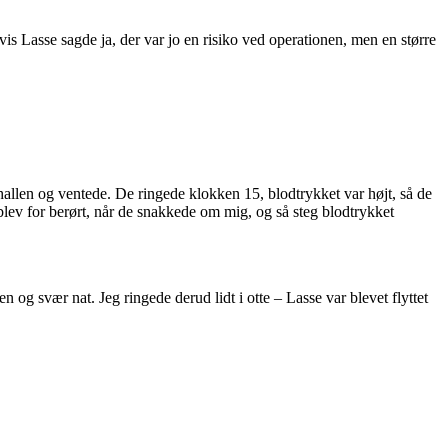
is Lasse sagde ja, der var jo en risiko ved operationen, men en større
hallen og ventede. De ringede klokken 15, blodtrykket var højt, så de
blev for berørt, når de snakkede om mig, og så steg blodtrykket
n og svær nat. Jeg ringede derud lidt i otte – Lasse var blevet flyttet