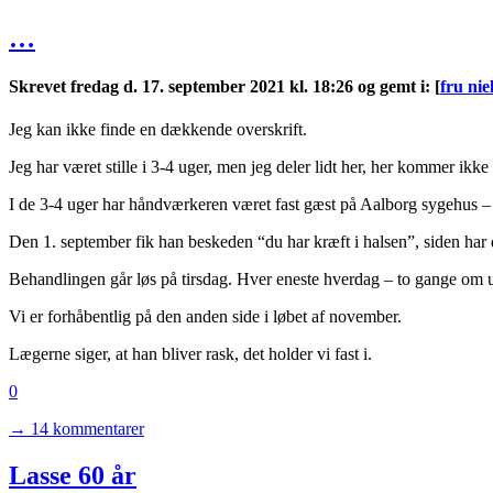
…
Skrevet fredag d. 17. september 2021 kl. 18:26 og gemt i
:
[
fru ni
Jeg kan ikke finde en dækkende overskrift.
Jeg har været stille i 3-4 uger, men jeg deler lidt her, her kommer ikk
I de 3-4 uger har håndværkeren været fast gæst på Aalborg sygehus 
Den 1. september fik han beskeden “du har kræft i halsen”, siden har de
Behandlingen går løs på tirsdag. Hver eneste hverdag – to gange om 
Vi er forhåbentlig på den anden side i løbet af november.
Lægerne siger, at han bliver rask, det holder vi fast i.
0
→ 14 kommentarer
Lasse 60 år