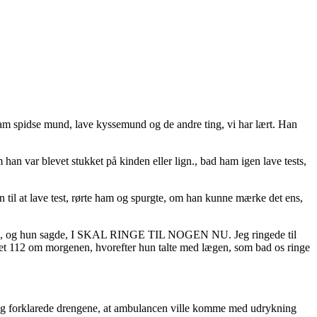
am spidse mund, lave kyssemund og de andre ting, vi har lært. Han
 han var blevet stukket på kinden eller lign., bad ham igen lave tests,
en til at lave test, rørte ham og spurgte, om han kunne mærke det ens,
 dagen, og hun sagde, I SKAL RINGE TIL NOGEN NU. Jeg ringede til
get 112 om morgenen, hvorefter hun talte med lægen, som bad os ringe
 jeg forklarede drengene, at ambulancen ville komme med udrykning