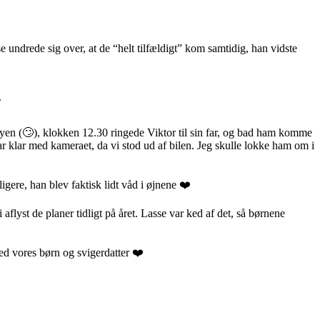
 undrede sig over, at de “helt tilfældigt” kom samtidig, han vidste
.
byen (🙄), klokken 12.30 ringede Viktor til sin far, og bad ham komme
ar klar med kameraet, da vi stod ud af bilen. Jeg skulle lokke ham om i
igere, han blev faktisk lidt våd i øjnene ❤️
lyst de planer tidligt på året. Lasse var ked af det, så børnene
med vores børn og svigerdatter ❤️