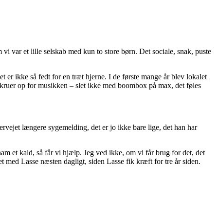
 vi var et lille selskab med kun to store børn. Det sociale, snak, puste
r ikke så fedt for en træt hjerne. I de første mange år blev lokalet
g skruer op for musikken – slet ikke med boombox på max, det føles
rvejet længere sygemelding, det er jo ikke bare lige, det han har
ham et kald, så får vi hjælp. Jeg ved ikke, om vi får brug for det, det
t med Lasse næsten dagligt, siden Lasse fik kræft for tre år siden.