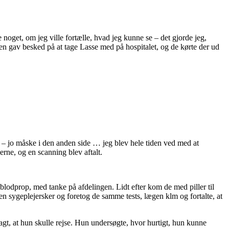
noget, om jeg ville fortælle, hvad jeg kunne se – det gjorde jeg,
en gav besked på at tage Lasse med på hospitalet, og de kørte der ud
e – jo måske i den anden side … jeg blev hele tiden ved med at
erne, og en scanning blev aftalt.
n blodprop, med tanke på afdelingen. Lidt efter kom de med piller til
en sygeplejersker og foretog de samme tests, lægen klm og fortalte, at
agt, at hun skulle rejse. Hun undersøgte, hvor hurtigt, hun kunne