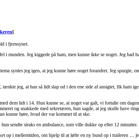
keren
]
d i fjernsynet.
ffel i munden. Jeg kiggede på ham, men kunne ikke se noget. Jeg bad h
ltema syntes jeg igen, at jeg kunne høre noget forandret. Jeg spurgte, om
 tænkte jeg, at han så lidt slap ud i den ene side af ansigtet, fik ham ig
om med dem lidt i 14. Hun kunne se, at noget var galt, vi fortalte om
mmeret og snakkede med sekretæren, hun sagde, at jeg skulle have rin
 hun kunne høre, hvad der var kommet til at ske.
, hun sendte straks en ambulance, som ville dukke op efter 12 minutter.
t op i mellemtiden, om hjælp til at løfte en ny bund op i traileren …