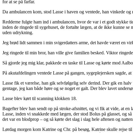
for at se på farfar.
Da ambulancen kom, stod Lasse i haven og ventede, han vinkede og råb
Redderne fulgte ham ind i ambulancen, hvor de var i et godt stykke tid
inden de ringede til sygehuset, de fortalte lægen, at de ikke kunne s
uden udrykning.
Jeg brød lidt sammen i min svigerdatters arme, det havde været en vir
Jeg ringede til min bror, han ville give familien besked. Viktor ringed
Så gjorde jeg mig klar, pakkede en taske til Lasse og kørte mod Aalbo
På akutafdelingen ventede Lasse på gangen, sygeplejersken sagde, at h
Lasse fik et værelse, han gik selvfølgelig selv derind. Der gik en ha
gentage, jeg kan både høre og se noget er galt. Der blev lavet undersø
Lasse blev kørt til scanning klokken 18.
Bagefter blev han sendt op på stroke-afsnittet, og vi fik at vide, at en
Lasse, inden vi snakkede med lægen, der stod Bolus på glasset, og så v
det var en blodprop – og så kørte det slag i slag hele aftenen og natten
Lørdag morgen kom Katrine og Chr. på besøg, Katrine skulle rejse til K