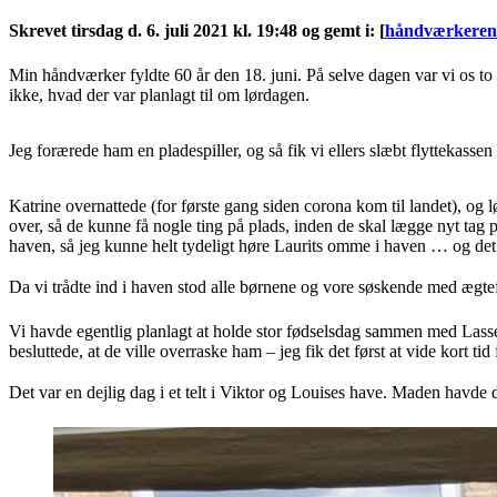
Skrevet tirsdag d. 6. juli 2021 kl. 19:48 og gemt i
:
[
håndværkeren
Min håndværker fyldte 60 år den 18. juni. På selve dagen var vi os to 
ikke, hvad der var planlagt til om lørdagen.
Jeg forærede ham en pladespiller, og så fik vi ellers slæbt flyttekass
Katrine overnattede (for første gang siden corona kom til landet), og
over, så de kunne få nogle ting på plads, inden de skal lægge nyt tag 
haven, så jeg kunne helt tydeligt høre Laurits omme i haven … og det
Da vi trådte ind i haven stod alle børnene og vore søskende med ægtefæll
Vi havde egentlig planlagt at holde stor fødselsdag sammen med Lasses 
besluttede, at de ville overraske ham – jeg fik det først at vide kort tid
Det var en dejlig dag i et telt i Viktor og Louises have. Maden havde d