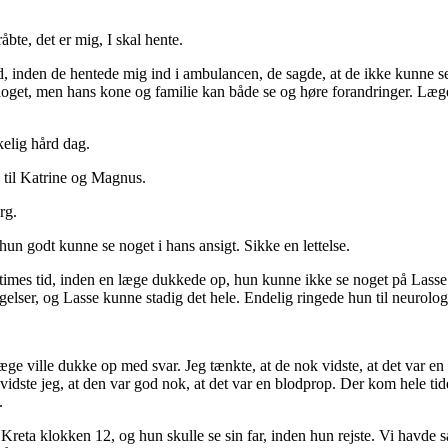
te, det er mig, I skal hente.
, inden de hentede mig ind i ambulancen, de sagde, at de ikke kunne se 
e noget, men hans kone og familie kan både se og høre forandringer. Læg
kelig hård dag.
e til Katrine og Magnus.
rg.
un godt kunne se noget i hans ansigt. Sikke en lettelse.
lv times tid, inden en læge dukkede op, hun kunne ikke se noget på Lass
gelser, og Lasse kunne stadig det hele. Endelig ringede hun til neurolog
 læge ville dukke op med svar. Jeg tænkte, at de nok vidste, at det var e
idste jeg, at den var god nok, at det var en blodprop. Der kom hele tid
.
reta klokken 12, og hun skulle se sin far, inden hun rejste. Vi havde s