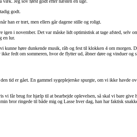
få væk. Jeg sov først godt efter næsten en uge.
tadig godt.
r han er træt, men ellers går dagene stille og roligt.
øre igen i november. Det var måske lidt optimistisk at tage afsted, selv om
g en lur.
i kunne høre dunkende musik, råb og fest til klokken 4 om morgen. Det e
t er ikke fedt om sommeren, hvor de flytter ud, åbner døre og vinduer o
 den tid er gået. En gammel sygeplejerske spurgte, om vi ikke havde ove
s vi får brug for hjælp til at bearbejde oplevelsen, så skal vi bare give 
 min bror ringede til både mig og Lasse hver dag, han har faktisk snakke