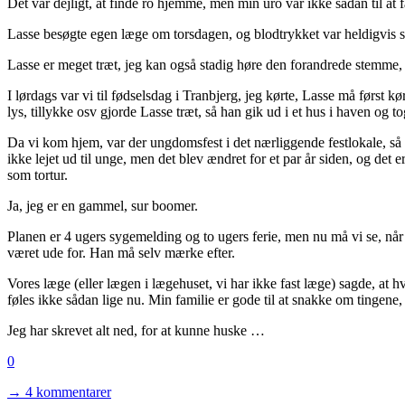
Det var dejligt, at finde ro hjemme, men min uro var ikke sådan til at 
Lasse besøgte egen læge om torsdagen, og blodtrykket var heldigvis s
Lasse er meget træt, jeg kan også stadig høre den forandrede stemme, nå
I lørdags var vi til fødselsdag i Tranbjerg, jeg kørte, Lasse må først k
lys, tillykke osv gjorde Lasse træt, så han gik ud i et hus i haven og to
Da vi kom hjem, var der ungdomsfest i det nærliggende festlokale, så v
ikke lejet ud til unge, men det blev ændret for et par år siden, og de
som tortur.
Ja, jeg er en gammel, sur boomer.
Planen er 4 ugers sygemelding og to ugers ferie, men nu må vi se, når
været ude for. Han må selv mærke efter.
Vores læge (eller lægen i lægehuset, vi har ikke fast læge) sagde, at hvi
føles ikke sådan lige nu. Min familie er gode til at snakke om tingene,
Jeg har skrevet alt ned, for at kunne huske …
0
→ 4 kommentarer