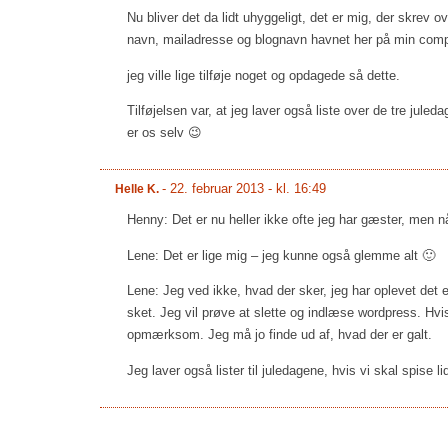
Nu bliver det da lidt uhyggeligt, det er mig, der skrev
navn, mailadresse og blognavn havnet her på min com
jeg ville lige tilføje noget og opdagede så dette.
Tilføjelsen var, at jeg laver også liste over de tre juled
er os selv 😉
-
22. februar 2013 - kl. 16:49
Helle K.
Henny: Det er nu heller ikke ofte jeg har gæster, men n
Lene: Det er lige mig – jeg kunne også glemme alt 🙂
Lene: Jeg ved ikke, hvad der sker, jeg har oplevet det 
sket. Jeg vil prøve at slette og indlæse wordpress. Hvi
opmærksom. Jeg må jo finde ud af, hvad der er galt.
Jeg laver også lister til juledagene, hvis vi skal spise l