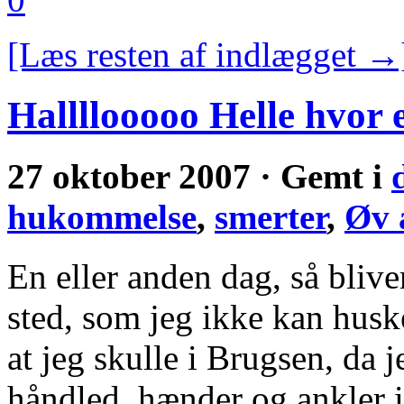
[Læs resten af indlægget →
Hallllooooo Helle hvor 
27 oktober 2007 · Gemt i
hukommelse
,
smerter
,
Øv 
En eller anden dag, så bliv
sted, som jeg ikke kan huske
at jeg skulle i Brugsen, da 
håndled, hænder og ankler i