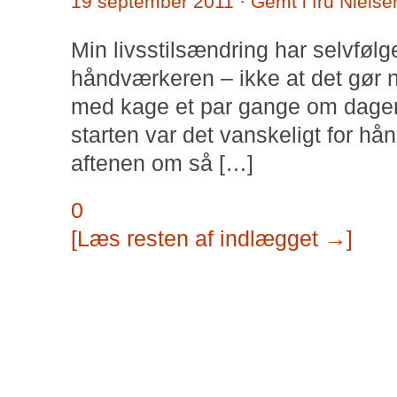
19 september 2011 · Gemt i
fru Nielse
Min livsstilsændring har selvfølg
håndværkeren – ikke at det gør nog
med kage et par gange om dagen, 
starten var det vanskeligt for h
aftenen om så […]
0
[Læs resten af indlægget →]