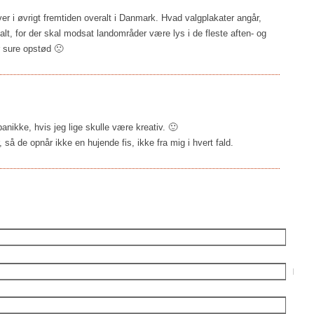
r i øvrigt fremtiden overalt i Danmark. Hvad valgplakater angår,
alt, for der skal modsat landområder være lys i de fleste aften- og
or sure opstød 🙁
nikke, hvis jeg lige skulle være kreativ. 🙂
 så de opnår ikke en hujende fis, ikke fra mig i hvert fald.
E-