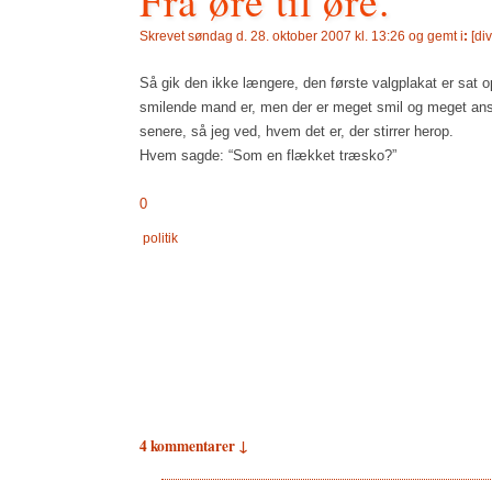
Fra øre til øre.
Skrevet
søndag d. 28. oktober 2007 kl. 13:26 og gemt i
:
[
di
Så gik den ikke længere, den første valgplakat er sat
smilende mand er, men der er meget smil og meget ansig
senere, så jeg ved, hvem det er, der stirrer herop.
Hvem sagde: “Som en flækket træsko?”
0
politik
4 kommentarer ↓