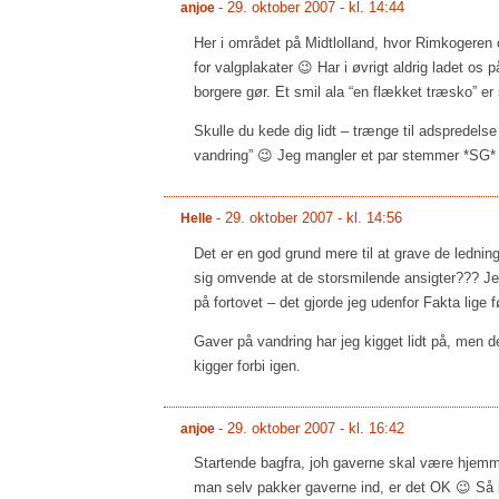
-
29. oktober 2007 - kl. 14:44
anjoe
Her i området på Midtlolland, hvor Rimkogeren og 
for valgplakater 😉 Har i øvrigt aldrig ladet o
borgere gør. Et smil ala “en flækket træsko” er 
Skulle du kede dig lidt – trænge til adspredelse
vandring” 😉 Jeg mangler et par stemmer *SG*
-
29. oktober 2007 - kl. 14:56
Helle
Det er en god grund mere til at grave de ledni
sig omvende at de storsmilende ansigter??? Jeg b
på fortovet – det gjorde jeg udenfor Fakta lige f
Gaver på vandring har jeg kigget lidt på, men d
kigger forbi igen.
-
29. oktober 2007 - kl. 16:42
anjoe
Startende bagfra, joh gaverne skal være hjemme
man selv pakker gaverne ind, er det OK 😉 Så l