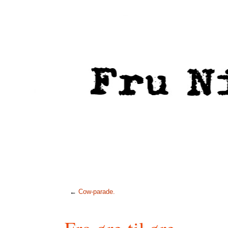
←
Cow-parade.