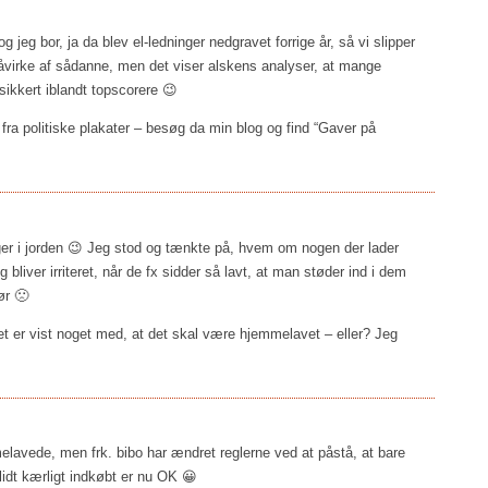
jeg bor, ja da blev el-ledninger nedgravet forrige år, så vi slipper
s påvirke af sådanne, men det viser alskens analyser, at mange
sikkert iblandt topscorere 😉
 fra politiske plakater – besøg da min blog og find “Gaver på
nger i jorden 😉 Jeg stod og tænkte på, hvem om nogen der lader
liver irriteret, når de fx sidder så lavt, at man støder ind i dem
ør 🙁
et er vist noget med, at det skal være hjemmelavet – eller? Jeg
lavede, men frk. bibo har ændret reglerne ved at påstå, at bare
idt kærligt indkøbt er nu OK 😀