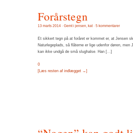
Forårstegn
13 marts 2014 · Gemt i
jensen
,
kat
·
5 kommentarer
Et sikkert tegn på at foråret er kommet er, at Jensen sk
Naturlegeplads, så flåterne er lige udenfor døren, men
kan ikke undgå de små slughalse. Han […]
0
[Læs resten af indlægget →]
“Nogen” kan godt li