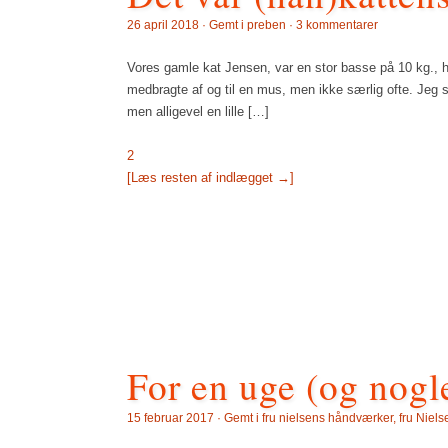
26 april 2018 · Gemt i
preben
·
3 kommentarer
Vores gamle kat Jensen, var en stor basse på 10 kg., h
medbragte af og til en mus, men ikke særlig ofte. Jeg
men alligevel en lille […]
2
[Læs resten af indlægget →]
For en uge (og nogl
15 februar 2017 · Gemt i
fru nielsens håndværker
,
fru Niel