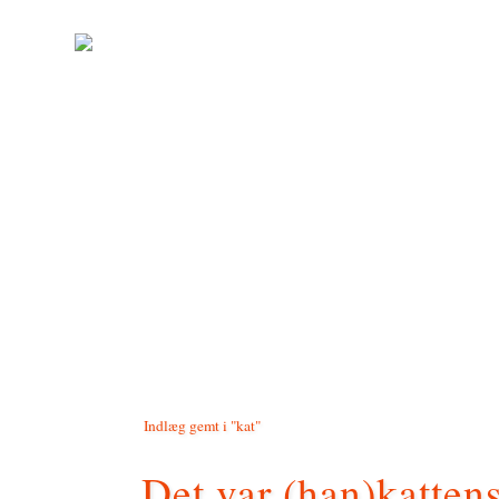
Indlæg gemt i "kat"
Det var (han)katten