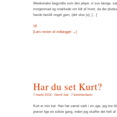
Weekenden begyndte som den plejer, vi sov længe, satte 
morgenmad og snakkede om lidt af hvert, da der pludsel
havde bestilt noget garn, (det sker jo), […]
18
[Læs resten af indlægget →]
Har du set Kurt?
7 marts 2016 · Gemt i
kat
·
7 kommentarer
Kurt er min kat. Han har været væk i en uge, jeg tror i
prøver lige en sidste gang, inden jeg skaffer det helt a