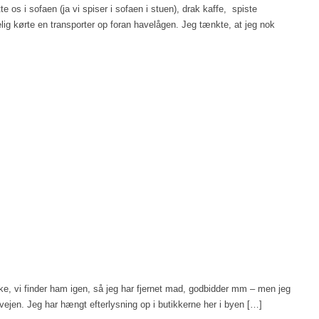
os i sofaen (ja vi spiser i sofaen i stuen), drak kaffe, spiste
ig kørte en transporter op foran havelågen. Jeg tænkte, at jeg nok
kke, vi finder ham igen, så jeg har fjernet mad, godbidder mm – men jeg
f vejen. Jeg har hængt efterlysning op i butikkerne her i byen […]