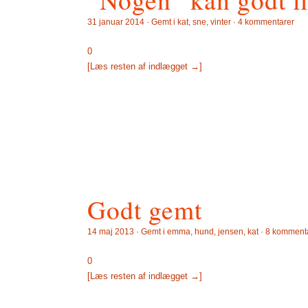
31 januar 2014 · Gemt i
kat
,
sne
,
vinter
·
4 kommentarer
0
[Læs resten af indlægget →]
Godt gemt
14 maj 2013 · Gemt i
emma
,
hund
,
jensen
,
kat
·
8 komment
0
[Læs resten af indlægget →]