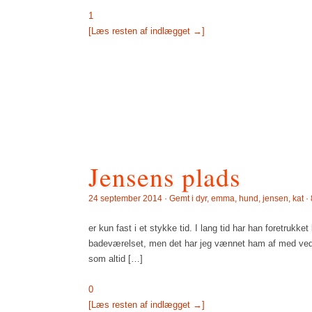
1
[Læs resten af indlægget →]
Jensens plads
24 september 2014 · Gemt i
dyr
,
emma
,
hund
,
jensen
,
kat
·
er kun fast i et stykke tid. I lang tid har han foretr
badeværelset, men det har jeg vænnet ham af med ved 
som altid […]
0
[Læs resten af indlægget →]