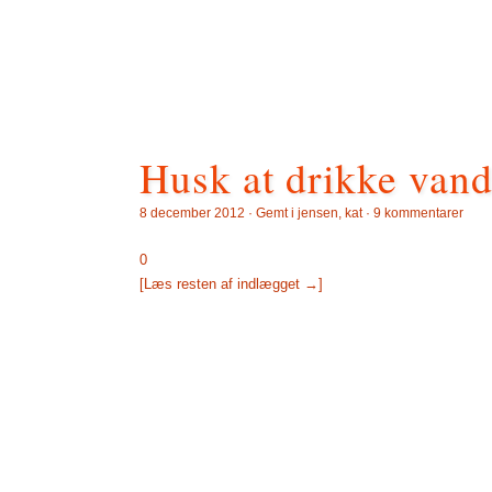
Husk at drikke vand
8 december 2012 · Gemt i
jensen
,
kat
·
9 kommentarer
0
[Læs resten af indlægget →]