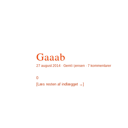
Gaaab
27 august 2014 · Gemt i
jensen
·
7 kommentarer
0
[Læs resten af indlægget →]