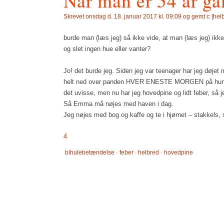
Når man er 54 år g
Skrevet
onsdag d. 18. januar 2017 kl. 09:09 og gemt i
:
[
hel
burde man (læs jeg) så ikke vide, at man (læs jeg) ikke 
og slet ingen hue eller vanter?
Jo! det burde jeg. Siden jeg var teenager har jeg døjet 
helt ned over panden HVER ENESTE MORGEN på hundelu
det uvisse, men nu har jeg hovedpine og lidt feber, så j
Så Emma må nøjes med haven i dag.
Jeg nøjes med bog og kaffe og te i hjørnet – stakkels,
4
bihulebetændelse
·
feber
·
helbred
·
hovedpine