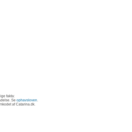
ige fakta:
ladelse. Se
ophavsloven
.
omkodet af Catarina.dk.