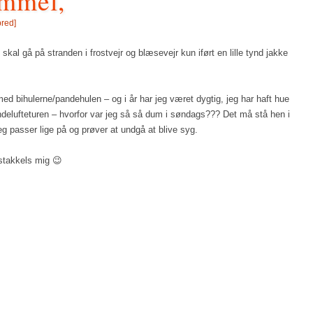
ammel,
bred
]
skal gå på stranden i frostvejr og blæsevejr kun iført en lille tynd jakke
med bihulerne/pandehulen – og i år har jeg været dygtig, jeg har haft hue
fteturen – hvorfor var jeg så så dum i søndags??? Det må stå hen i
eg passer lige på og prøver at undgå at blive syg.
 stakkels mig 😉