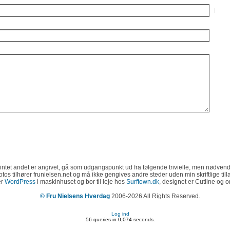
E-
intet andet er angivet, gå som udgangspunkt ud fra følgende trivielle, men nødvend
 fotos tilhører frunielsen.net og må ikke gengives andre steder uden min skriftlige til
er
WordPress
i maskinhuset og bor til leje hos
Surftown.dk
, designet er Cutline og 
© Fru Nielsens Hverdag
2006-2026 All Rights Reserved.
Log ind
56 queries in 0,074 seconds.