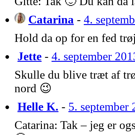
Gitte: Tak 🙂 Du kan da l
Catarina
-
4. septemb
Hold da op for en fed trøj
Jette
-
4. september 2013
Skulle du blive træt af t
nord 😉
Helle K.
-
5. september 
Catarina: Tak – jeg er ogs