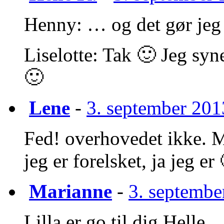
Henny: … og det gør jeg
Liselotte: Tak 🙂 Jeg syn
🙂
Lene
-
3. september 2013
Fed! overhovedet ikke. Me
jeg er forelsket, ja jeg er
Marianne
-
3. septembe
Lilla er go til dig Helle