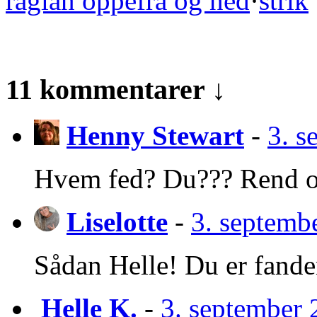
raglan oppefra og ned
·
strik
11 kommentarer ↓
Henny Stewart
-
3. s
Hvem fed? Du??? Rend og
Liselotte
-
3. septembe
Sådan Helle! Du er fandem
Helle K.
-
3. september 