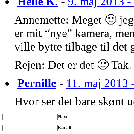
Helle K.
-
9. maj 2013 - 
Annemette: Meget 🙂 jeg e
er mit “nye” kamera, men
ville bytte tilbage til det
Rejen: Det er det 🙂 Tak.
Pernille
-
11. maj 2013 -
Hvor ser det bare skønt 
Navn
E-mail