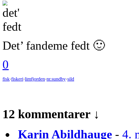
Det’ fandeme fedt 🙂
0
fisk
·
fiskeri
·
limfjorden
·
nr.sundby
·
sild
12 kommentarer ↓
Karin Abildhauge
-
4. 