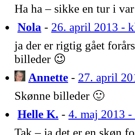
Ha ha – sikke en tur i var
Nola
-
26. april 2013 - k
ja der er rigtig gået for
billeder 😉
Annette
-
27. april 20
Skønne billeder 🙂
Helle K.
-
4. maj 2013 - 
Tak – ja det er en skøn f