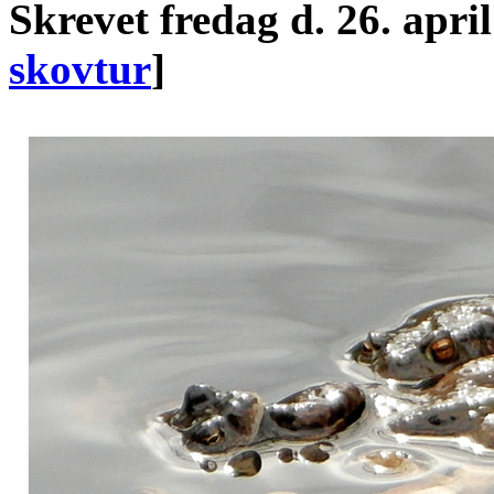
Skrevet
fredag d. 26. apri
skovtur
]