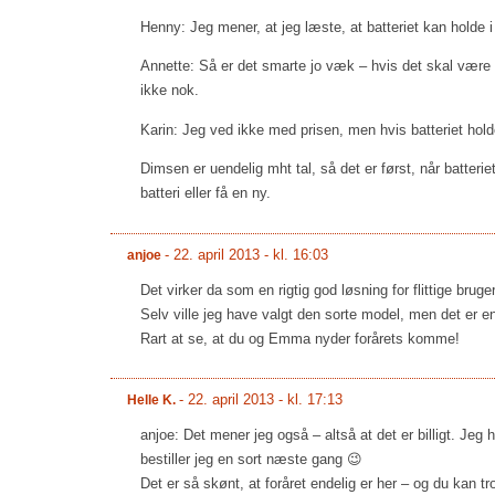
Henny: Jeg mener, at jeg læste, at batteriet kan holde i 
Annette: Så er det smarte jo væk – hvis det skal være så
ikke nok.
Karin: Jeg ved ikke med prisen, men hvis batteriet holder
Dimsen er uendelig mht tal, så det er først, når batterie
batteri eller få en ny.
-
22. april 2013 - kl. 16:03
anjoe
Det virker da som en rigtig god løsning for flittige bruge
Selv ville jeg have valgt den sorte model, men det er e
Rart at se, at du og Emma nyder forårets komme!
-
22. april 2013 - kl. 17:13
Helle K.
anjoe: Det mener jeg også – altså at det er billigt. Jeg 
bestiller jeg en sort næste gang 😉
Det er så skønt, at foråret endelig er her – og du kan tro