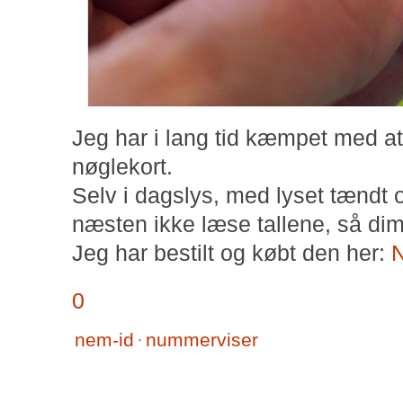
Jeg har i lang tid kæmpet med at
nøglekort.
Selv i dagslys, med lyset tændt o
næsten ikke læse tallene, så dim
Jeg har bestilt og købt den her:
N
0
nem-id
·
nummerviser