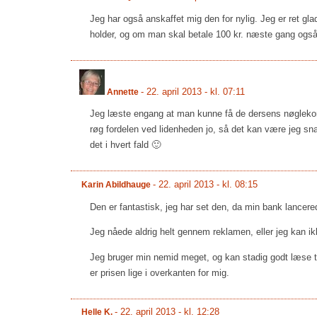
Jeg har også anskaffet mig den for nylig. Jeg er ret gla
holder, og om man skal betale 100 kr. næste gang også
-
22. april 2013 - kl. 07:11
Annette
Jeg læste engang at man kunne få de dersens nøglekort 
røg fordelen ved lidenheden jo, så det kan være jeg snart
det i hvert fald 🙂
-
22. april 2013 - kl. 08:15
Karin Abildhauge
Den er fantastisk, jeg har set den, da min bank lancere
Jeg nåede aldrig helt gennem reklamen, eller jeg kan ikk
Jeg bruger min nemid meget, og kan stadig godt læse tal
er prisen lige i overkanten for mig.
-
22. april 2013 - kl. 12:28
Helle K.