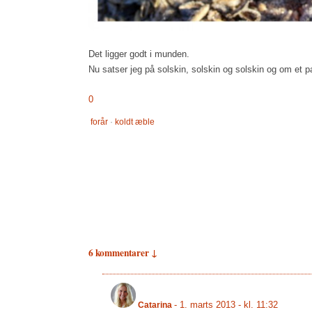
Det ligger godt i munden.
Nu satser jeg på solskin, solskin og solskin og om et
0
forår
·
koldt æble
6 kommentarer ↓
-
1. marts 2013 - kl. 11:32
Catarina