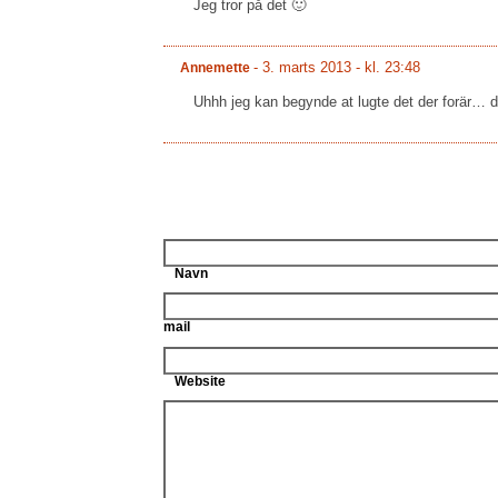
Jeg tror på det 🙂
-
3. marts 2013 - kl. 23:48
Annemette
Uhhh jeg kan begynde at lugte det der forär… d
Navn
mail
Website