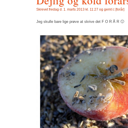
Dejlig og kold forå
Skrevet
fredag d. 1. marts 2013 kl. 11:27 og gemt i
:
[
forår
]
Jeg skulle bare lige prøve at skrive det F O R Å R 🙂