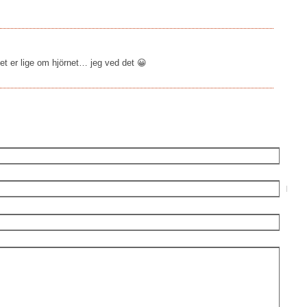
et er lige om hjörnet… jeg ved det 😀
E-