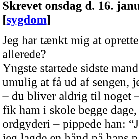
Skrevet
onsdag d. 16. janu
[
sygdom
]
Jeg har tænkt mig at oprette
allerede?
Yngste startede sidste mand
umulig at få ud af sengen, 
– du bliver aldrig til noget
fik ham i skole begge dage,
ordgyderi – pippede han: “J
jeg lagde en hånd på hans 