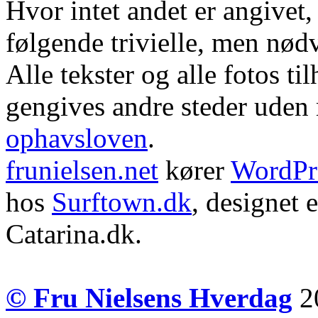
Hvor intet andet er angivet
følgende trivielle, men nød
Alle tekster og alle fotos ti
gengives andre steder uden m
ophavsloven
.
frunielsen.net
kører
WordPr
hos
Surftown.dk
, designet 
Catarina.dk.
© Fru Nielsens Hverdag
20