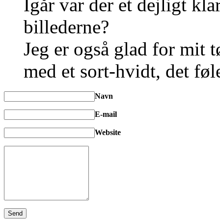
Igår var der et dejligt kla
billederne?
Jeg er også glad for mit t
med et sort-hvidt, det føl
Navn
E-mail
Website