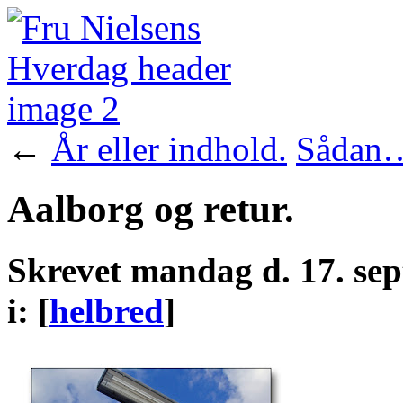
←
År eller indhold.
Sådan
Aalborg og retur.
Skrevet
mandag d. 17. sep
i
:
[
helbred
]