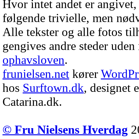
Hvor intet andet er angivet
følgende trivielle, men nød
Alle tekster og alle fotos ti
gengives andre steder uden m
ophavsloven
.
frunielsen.net
kører
WordPr
hos
Surftown.dk
, designet 
Catarina.dk.
© Fru Nielsens Hverdag
20