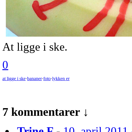
At ligge i ske.
0
at ligge i ske
·
bananer
·
foto
·
lykken er
7 kommentarer ↓
Trine F
-
10. april 2011 