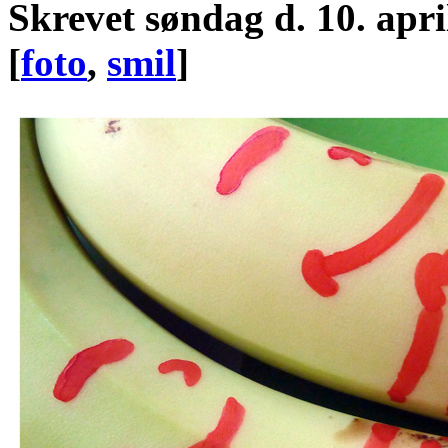
Skrevet
søndag d. 10. apri
[
foto
,
smil
]