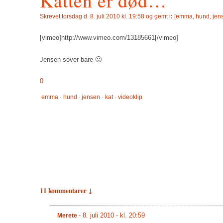
Katten er død…
Skrevet
torsdag d. 8. juli 2010 kl. 19:58 og gemt i
:
[
emma
,
hund
,
jen
[vimeo]http://www.vimeo.com/13185661[/vimeo]
Jensen sover bare 🙂
0
emma
·
hund
·
jensen
·
kat
·
videoklip
11 kommentarer ↓
-
8. juli 2010 - kl. 20:59
Merete