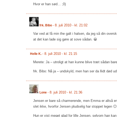
Hvor er han sød… ;0)
-
8. juli 2010 - kl. 21:02
frk. Bibo
Var ved at få min the galt i halsen, da jeg så din overskri
at det kan lade sig gøre at sove sådan. 😀
-
8. juli 2010 - kl. 21:15
Helle K.
Merete: Ja – utroligt at han kunne blive træt sådan ba
frk. Bibo: Nå ja – undskyld, men han ser da llidt død ud
-
8. juli 2010 - kl. 21:36
Lone
Jensen er bare så charmerende, men Emma er altså en v
slet ikke, hvorfor Jensen pludselig har stoppet legen 🙂
Hun er vist meget glad for lille Jensen, selvom han ka