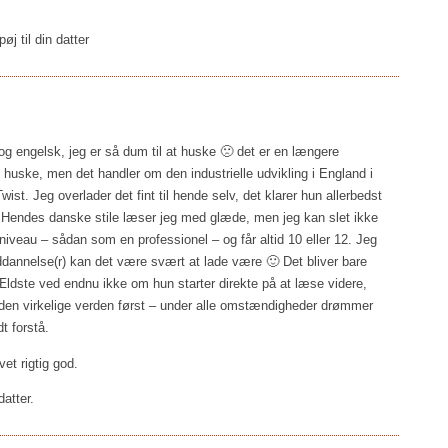
øj til din datter
g engelsk, jeg er så dum til at huske 🙁 det er en længere
huske, men det handler om den industrielle udvikling i England i
t. Jeg overlader det fint til hende selv, det klarer hun allerbedst
mig. Hendes danske stile læser jeg med glæde, men jeg kan slet ikke
iveau – sådan som en professionel – og får altid 10 eller 12. Jeg
uddannelse(r) kan det være svært at lade være 🙂 Det bliver bare
 Ældste ved endnu ikke om hun starter direkte på at læse videre,
d i den virkelige verden først – under alle omstændigheder drømmer
t forstå.
et rigtig god.
datter.