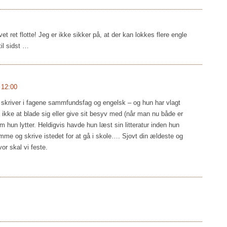
t ret flotte! Jeg er ikke sikker på, at der kan lokkes flere engle
il sidst …
 12:00
skriver i fagene sammfundsfag og engelsk – og hun har vlagt
kke at blade sig eller give sit besyv med (når man nu både er
hun lytter. Heldigvis havde hun læst sin litteratur inden hun
e og skrive istedet for at gå i skole…. Sjovt din ældeste og
or skal vi feste.