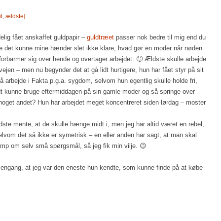
ul
,
ældste
]
delig fået anskaffet guldpapir –
guldtræet
passer nok bedre til mig end du
ve det kunne mine hænder slet ikke klare, hvad gør en moder når nøden
forbarmer sig over hende og overtager arbejdet. 🙂 Ældste skulle arbejde
vejen – men nu begynder det at gå lidt hurtigere, hun har fået styr på sit
på arbejde i Fakta p.g.a. sygdom, selvom hun egentlig skulle holde fri,
odt kunne bruge eftermiddagen på sin gamle moder og så springe over
noget andet? Hun har arbejdet meget koncentreret siden lørdag – moster
ldste mente, at de skulle hænge midt i, men jeg har altid været en rebel,
elvom det så ikke er symetrisk – en eller anden har sagt, at man skal
mp om selv små spørgsmål, så jeg fik min vilje. 😉
d engang, at jeg var den eneste hun kendte, som kunne finde på at købe