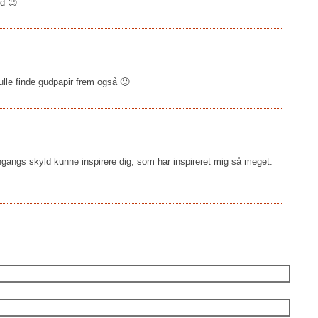
d 😉
lle finde gudpapir frem også 🙂
 engangs skyld kunne inspirere dig, som har inspireret mig så meget.
E-