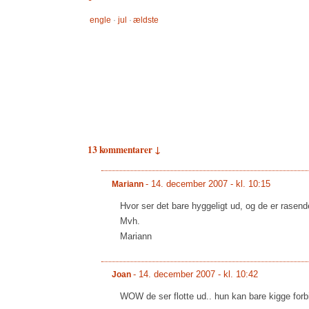
engle
·
jul
·
ældste
13 kommentarer ↓
-
14. december 2007 - kl. 10:15
Mariann
Hvor ser det bare hyggeligt ud, og de er rasende 
Mvh.
Mariann
-
14. december 2007 - kl. 10:42
Joan
WOW de ser flotte ud.. hun kan bare kigge forbi 