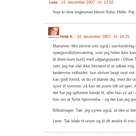
-
14. december 2007 - kl. 13:52
Lene
hvpr er dine engleuroer blevet flotte, Helle. Pøj p
-
14. december 2007 - kl. 14:25
Helle K.
Marianne: Min skriver vist også i samfundsfag o
spørgsmålsformulering, som jeg heller ikke kan 
år (bum-bum-bum) med udgangspunkt i Oliver Twis
selv, jeg har slet ikke forstand til at udtale 
bedømme indholdet, hun skriver langt over mit n
kan godt forstå, at du vil blande dig, med din 
sjovt til sommer, så kan de puste lidt ud igen.
det har jeg opfordret hende til, eller hun vil u
hun om at flytte hjemmefra – og det kan jeg god
Billedmager: Tak, jeg synes også, at den er blev
Lene: Tak både til uroen og til dit ønske til min 