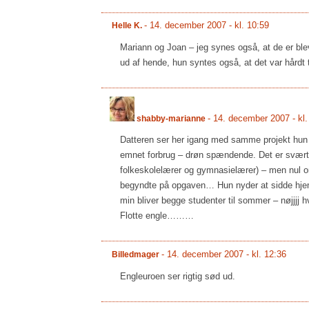
-
14. december 2007 - kl. 10:59
Helle K.
Mariann og Joan – jeg synes også, at de er bleve
ud af hende, hun syntes også, at det var hårdt t
-
14. december 2007 - kl.
shabby-marianne
Datteren ser her igang med samme projekt hun 
emnet forbrug – drøn spændende. Det er svært i
folkeskolelærer og gymnasielærer) – men nul om 
begyndte på opgaven… Hun nyder at sidde hjemm
min bliver begge studenter til sommer – nøjjjj hv
Flotte engle………
-
14. december 2007 - kl. 12:36
Billedmager
Engleuroen ser rigtig sød ud.