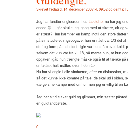
Guldengle.
Skrevet
fredag d. 14. december 2007 kl. 09:52 og gemt i
:
[
j
Jeg har fundter engleuroen hos
Liselotte
, nu har jeg en
anede 😉 – igår skulle jeg igang med at skære, ak og 
er størst? Hun kæmper en kamp indtil den store datter 
på sin studieretningsopgave, hun er nået ca. 1/3 del af 
stof og form på indholdet. Igår var hun så blevet kaldt 
selvom det kun var fra kl. 18, så mente hun, at hun g
opgaven igår, hun trængte måske også til at tænke på 
er faktisk helt målløs over fliden 🙂
Nu har vi engle i alle vinduerne, efter en diskussion, æ
så det kunne ikke komme på tale, de skal ud i siden, s
vælge sine kampe med omhu, men jeg er villig til en ka
Jeg har altid elsket guld og glimmer, min søster påsto
en guldtandbørste…
0