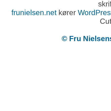
skri
frunielsen.net
kører
WordPres
Cut
© Fru Nielse