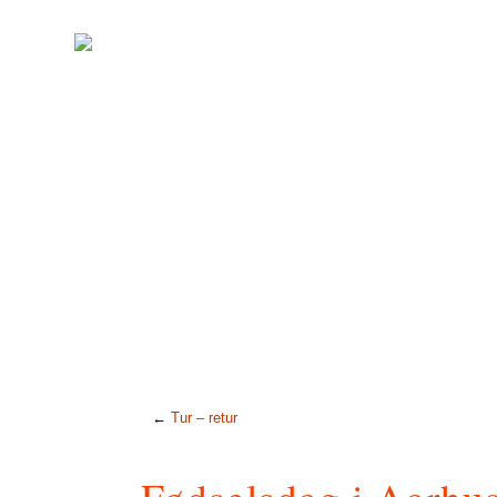
←
Tur – retur