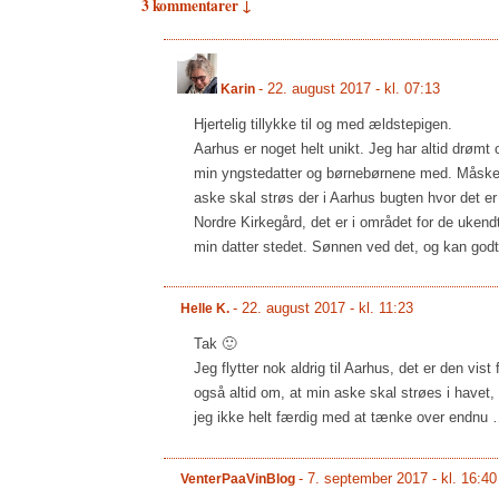
3 kommentarer ↓
-
22. august 2017 - kl. 07:13
Karin
Hjertelig tillykke til og med ældstepigen.
Aarhus er noget helt unikt. Jeg har altid drømt 
min yngstedatter og børnebørnene med. Måske bl
aske skal strøs der i Aarhus bugten hvor det er
Nordre Kirkegård, det er i området for de uken
min datter stedet. Sønnen ved det, og kan godt
-
22. august 2017 - kl. 11:23
Helle K.
Tak 🙂
Jeg flytter nok aldrig til Aarhus, det er den vis
også altid om, at min aske skal strøes i have
jeg ikke helt færdig med at tænke over endnu 
-
7. september 2017 - kl. 16:40
VenterPaaVinBlog