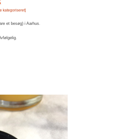
s
e kategoriseret
]
bare et besøg) i Aarhus.
lvfølgelig.