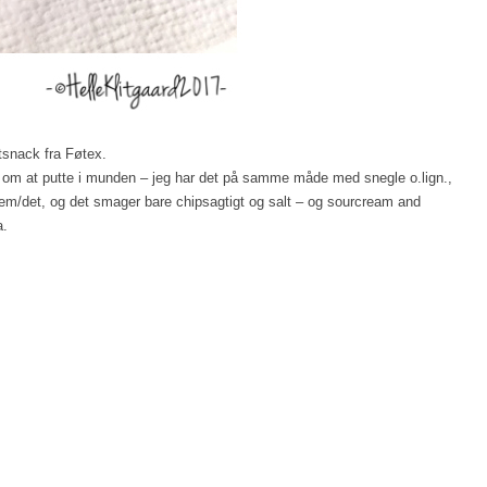
tsnack fra Føtex.
e om at putte i munden – jeg har det på samme måde med snegle o.lign.,
em/det, og det smager bare chipsagtigt og salt – og sourcream and
a.