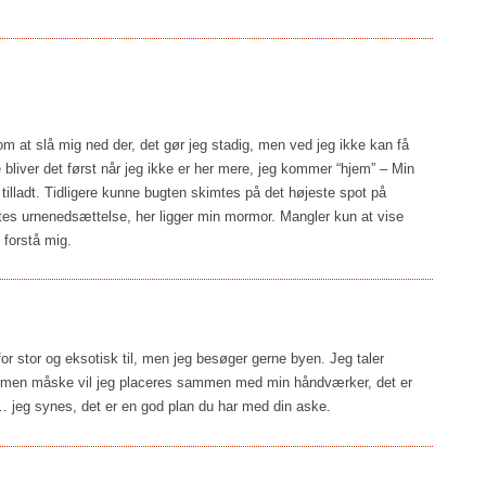
om at slå mig ned der, det gør jeg stadig, men ved jeg ikke kan få
iver det først når jeg ikke er her mere, jeg kommer “hjem” – Min
 tilladt. Tidligere kunne bugten skimtes på det højeste spot på
dtes urnenedsættelse, her ligger min mormor. Mangler kun at vise
 forstå mig.
t for stor og eksotisk til, men jeg besøger gerne byen. Jeg taler
t, men måske vil jeg placeres sammen med min håndværker, det er
… jeg synes, det er en god plan du har med din aske.