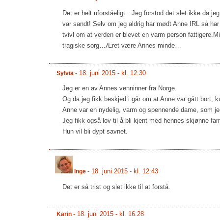
Det er helt uforståeligt…Jeg forstod det slet ikke da j
var sandt! Selv om jeg aldrig har mødt Anne IRL så ha
tvivl om at verden er blevet en varm person fattigere.
tragiske sorg…Æret være Annes minde…
-
18. juni 2015 - kl. 12:30
Sylvia
Jeg er en av Annes venninner fra Norge.
Og da jeg fikk beskjed i går om at Anne var gått bort, ku
Anne var en nydelig, varm og spennende dame, som je
Jeg fikk også lov til å bli kjent med hennes skjønne fa
Hun vil bli dypt savnet.
-
18. juni 2015 - kl. 12:43
Inge
Det er så trist og slet ikke til at forstå.
-
18. juni 2015 - kl. 16:28
Karin