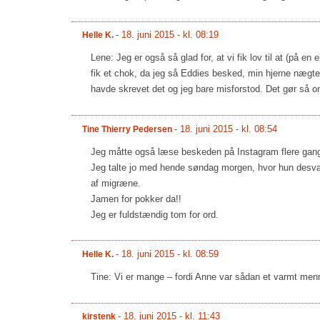
-
18. juni 2015 - kl. 08:19
Helle K.
Lene: Jeg er også så glad for, at vi fik lov til at (på 
fik et chok, da jeg så Eddies besked, min hjerne nægte
havde skrevet det og jeg bare misforstod. Det gør så ond
-
18. juni 2015 - kl. 08:54
Tine Thierry Pedersen
Jeg måtte også læse beskeden på Instagram flere gange
Jeg talte jo med hende søndag morgen, hvor hun desvær
af migræne.
Jamen for pokker da!!
Jeg er fuldstændig tom for ord.
-
18. juni 2015 - kl. 08:59
Helle K.
Tine: Vi er mange – fordi Anne var sådan et varmt men
-
18. juni 2015 - kl. 11:43
kirstenk