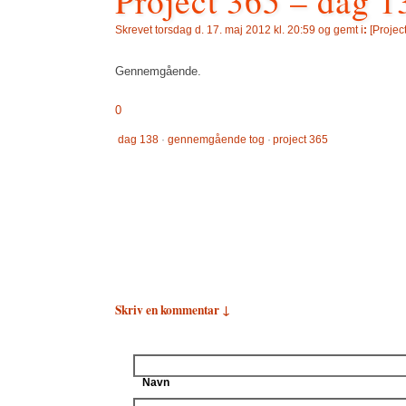
Project 365 – dag 1
Skrevet
torsdag d. 17. maj 2012 kl. 20:59 og gemt i
:
[
Projec
Gennemgående.
0
dag 138
·
gennemgående tog
·
project 365
Skriv en kommentar ↓
Navn