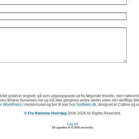
E-
intet andet er angivet, gå som udgangspunkt ud fra følgende trivielle, men nødvend
 fotos tilhører frunielsen.net og må ikke gengives andre steder uden min skriftlige til
er
WordPress
i maskinhuset og bor til leje hos
Surftown.dk
, designet er Cutline og 
© Fru Nielsens Hverdag
2006-2026 All Rights Reserved.
Log ind
56 queries in 0,069 seconds.