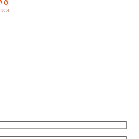
38
t 365
]