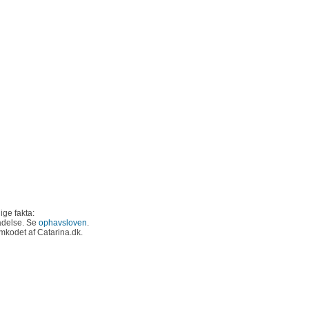
ige fakta:
ladelse. Se
ophavsloven
.
omkodet af Catarina.dk.