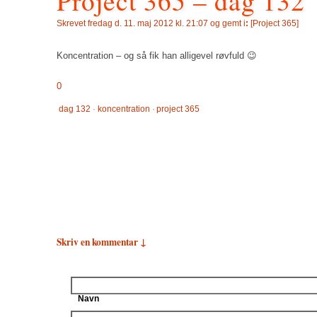
Project 365 – dag 132
Skrevet
fredag d. 11. maj 2012 kl. 21:07 og gemt i
:
[
Project 365
]
Koncentration – og så fik han alligevel røvfuld 😉
0
dag 132
·
koncentration
·
project 365
Skriv en kommentar ↓
Navn