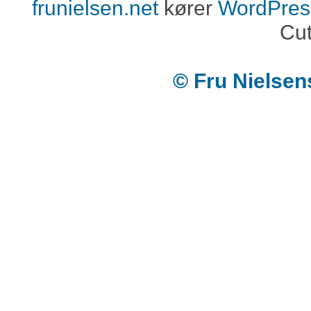
frunielsen.net
kører
WordPres
Cut
© Fru Nielse