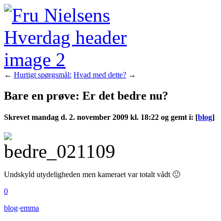
←
Hurtigt spørgsmål:
Hvad med dette?
→
Bare en prøve: Er det bedre nu?
Skrevet
mandag d. 2. november 2009 kl. 18:22 og gemt i
:
[
blog
]
Undskyld utydeligheden men kameraet var totalt vådt 🙂
0
blog
·
emma