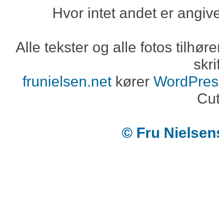
Hvor intet andet er angiv
Alle tekster og alle fotos tilh
skri
frunielsen.net
kører
WordPres
Cut
© Fru Nielse