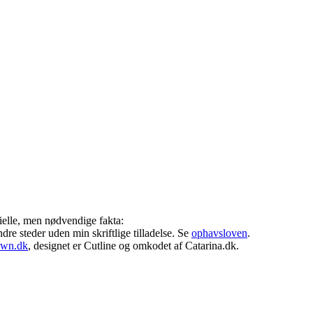
ielle, men nødvendige fakta:
ndre steder uden min skriftlige tilladelse. Se
ophavsloven
.
own.dk
, designet er Cutline og omkodet af Catarina.dk.