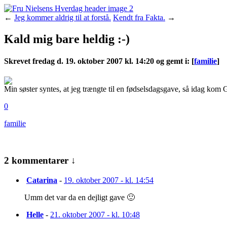
←
Jeg kommer aldrig til at forstå.
Kendt fra Fakta.
→
Kald mig bare heldig :-)
Skrevet
fredag d. 19. oktober 2007 kl. 14:20 og gemt i
:
[
familie
]
Min søster syntes, at jeg trængte til en fødselsdagsgave, så idag ko
0
familie
2 kommentarer ↓
Catarina
-
19. oktober 2007 - kl. 14:54
Umm det var da en dejligt gave 🙂
Helle
-
21. oktober 2007 - kl. 10:48