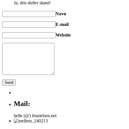
Ja, den dufter skønt!
Navn
E-mail
Website
Mail:
helle (@) frunielsen.net