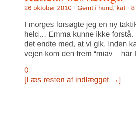
26 oktober 2010 · Gemt i
hund
,
kat
·
8
I morges forsøgte jeg en ny takti
held… Emma kunne ikke forstå, at
det endte med, at vi gik, inden k
vejen kom den frem “miav – har I
0
[Læs resten af indlægget →]