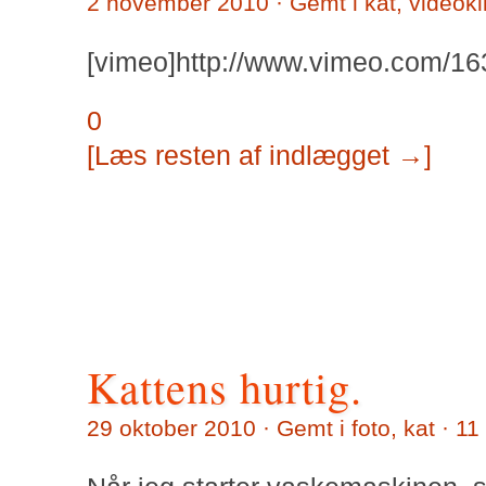
2 november 2010 · Gemt i
kat
,
videokl
[vimeo]http://www.vimeo.com/16
0
[Læs resten af indlægget →]
Kattens hurtig.
29 oktober 2010 · Gemt i
foto
,
kat
·
11