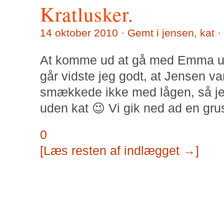
Kratlusker.
14 oktober 2010 · Gemt i
jensen
,
kat
·
At komme ud at gå med Emma ud
går vidste jeg godt, at Jensen va
smækkede ikke med lågen, så jeg
uden kat 😉 Vi gik ned ad en gru
0
[Læs resten af indlægget →]