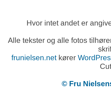
Hvor intet andet er angiv
Alle tekster og alle fotos tilh
skri
frunielsen.net
kører
WordPres
Cut
© Fru Nielse