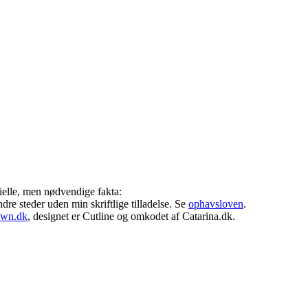
ielle, men nødvendige fakta:
ndre steder uden min skriftlige tilladelse. Se
ophavsloven
.
own.dk
, designet er Cutline og omkodet af Catarina.dk.