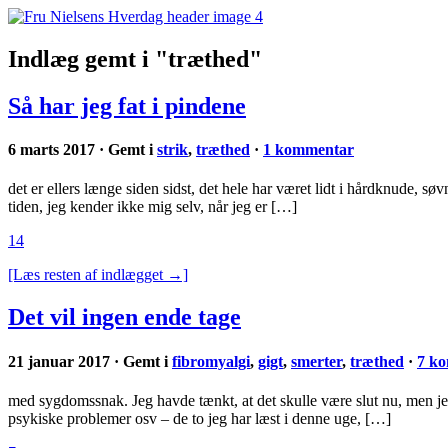
Indlæg gemt i "træthed"
Så har jeg fat i pindene
6 marts 2017 · Gemt i
strik
,
træthed
·
1 kommentar
det er ellers længe siden sidst, det hele har været lidt i hårdknude, s
tiden, jeg kender ikke mig selv, når jeg er […]
14
[Læs resten af indlægget →]
Det vil ingen ende tage
21 januar 2017 · Gemt i
fibromyalgi
,
gigt
,
smerter
,
træthed
·
7 k
med sygdomssnak. Jeg havde tænkt, at det skulle være slut nu, men jeg 
psykiske problemer osv – de to jeg har læst i denne uge, […]