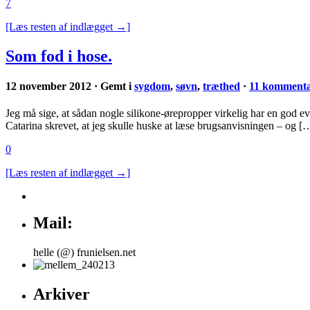
7
[Læs resten af indlægget →]
Som fod i hose.
12 november 2012 · Gemt i
sygdom
,
søvn
,
træthed
·
11 kommenta
Jeg må sige, at sådan nogle silikone-ørepropper virkelig har en god evne
Catarina skrevet, at jeg skulle huske at læse brugsanvisningen – og [
0
[Læs resten af indlægget →]
Mail:
helle (@) frunielsen.net
Arkiver