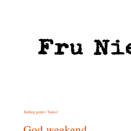
Indlæg gemt i "baloo"
God weekend.