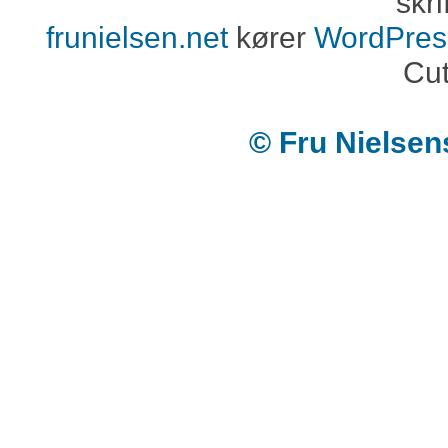
skri
frunielsen.net
kører
WordPres
Cut
© Fru Nielse