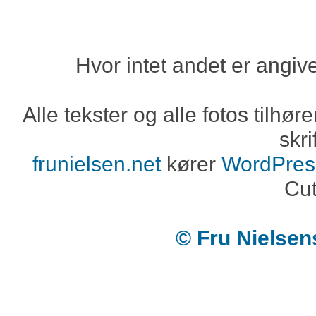
Hvor intet andet er angiv
Alle tekster og alle fotos tilh
skri
frunielsen.net
kører
WordPres
Cut
© Fru Nielse