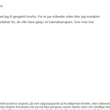
er
ed jeg til gengæld hvorfor. For et par måneder siden blev jeg kontaktet
redaktør for, de ville have gang i et kalenderprogram, hvor man kan
intet andet er angivet, gå som udgangspunkt ud fra følgende trivielle, men nødvend
 fotos tilhører frunielsen.net og må ikke gengives andre steder uden min skriftlige til