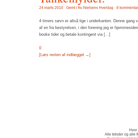
24 marts 2010 · Gemt i
fru Nielsens Hverdag
·
8 kommentar
4 timers søvn er altså lige i underkanten. Denne gang v
af en fra bestyrelsen, i den forening jeg er hjemmeside
booke tider og betale kontingent via […]
0
[Læs resten af indlægget →]
Hvor 
Alle tekster og alle