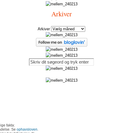
Arkiver
Arkiver
ige fakta:
ladelse. Se
ophavsloven
.