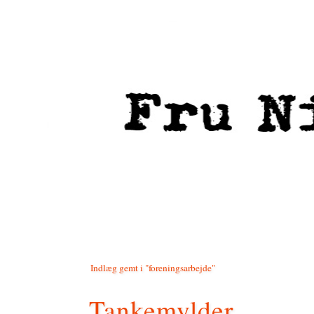
Indlæg gemt i "foreningsarbejde"
Tankemylder.