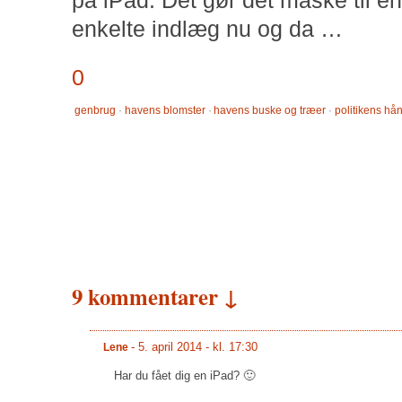
på iPad. Det gør det måske til en
enkelte indlæg nu og da …
0
genbrug
·
havens blomster
·
havens buske og træer
·
politikens hå
9 kommentarer ↓
-
5. april 2014 - kl. 17:30
Lene
Har du fået dig en iPad? 🙂