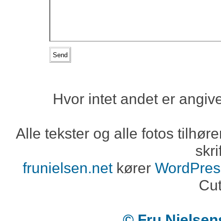
Hvor intet andet er angiv
Alle tekster og alle fotos tilh
skri
frunielsen.net
kører
WordPres
Cut
© Fru Nielse