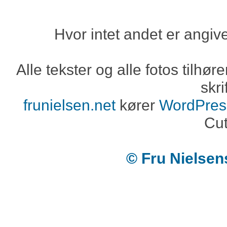
Hvor intet andet er angiv
Alle tekster og alle fotos tilh
skri
frunielsen.net
kører
WordPres
Cut
© Fru Nielse