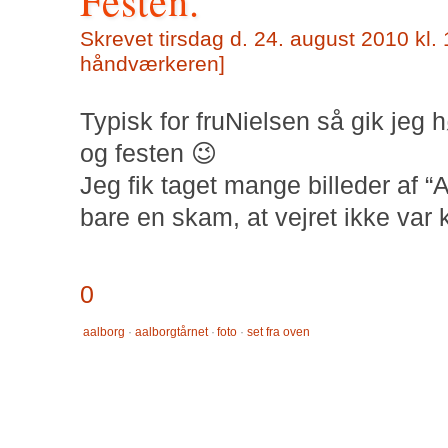
Festen.
Skrevet
tirsdag d. 24. august 2010 kl.
håndværkeren
]
Typisk for fruNielsen så gik jeg 
og festen 😉
Jeg fik taget mange billeder af “A
bare en skam, at vejret ikke var kl
0
aalborg
·
aalborgtårnet
·
foto
·
set fra oven