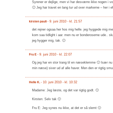
Syrener er dejlige, men vi har desværre ikke nogen i vo
🙂 Jeg har travet en lang tur ud over markerne – her i e
-
9. juni 2010 - kl. 21:57
kirsten pauli
det rejner ogsaa her hos mig helle. jeg hyggede mig me
kom saa tidlight i aar. men nu er bonderoserne ude.. sk
jeg hygger mig, tak. 🙂
-
9. juni 2010 - kl. 22:07
Fru E
Og jeg har en stor trang til en næseklemme 🙂 Især nu 
min næse) siver ud af alle haver. Men den er rigtig smuk
-
10. juni 2010 - kl. 10:32
Helle K.
Madame: Jeg læste, og det var rigtig godt. 🙂
Kirsten: Selv tak 🙂
Fru E: Jeg synes nu ikke, at det er så slemt 🙂