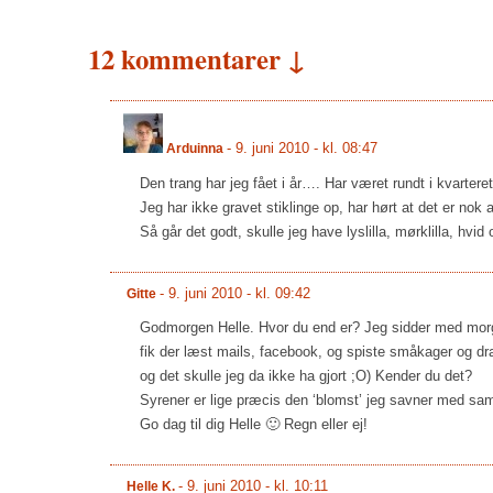
12 kommentarer ↓
-
9. juni 2010 - kl. 08:47
Arduinna
Den trang har jeg fået i år…. Har været rundt i kvartere
Jeg har ikke gravet stiklinge op, har hørt at det er nok 
Så går det godt, skulle jeg have lyslilla, mørklilla, hv
-
9. juni 2010 - kl. 09:42
Gitte
Godmorgen Helle. Hvor du end er? Jeg sidder med morge
fik der læst mails, facebook, og spiste småkager og dr
og det skulle jeg da ikke ha gjort ;O) Kender du det?
Syrener er lige præcis den ‘blomst’ jeg savner med s
Go dag til dig Helle 🙂 Regn eller ej!
-
9. juni 2010 - kl. 10:11
Helle K.