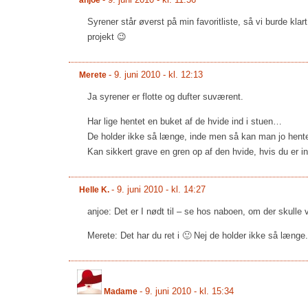
-
9. juni 2010 - kl. 11:56
anjoe
Syrener står øverst på min favoritliste, så vi burde kl
projekt 😉
-
9. juni 2010 - kl. 12:13
Merete
Ja syrener er flotte og dufter suværent.
Har lige hentet en buket af de hvide ind i stuen…
De holder ikke så længe, inde men så kan man jo hente 
Kan sikkert grave en gren op af den hvide, hvis du er i
-
9. juni 2010 - kl. 14:27
Helle K.
anjoe: Det er I nødt til – se hos naboen, om der skulle
Merete: Det har du ret i 🙂 Nej de holder ikke så længe.
-
9. juni 2010 - kl. 15:34
Madame