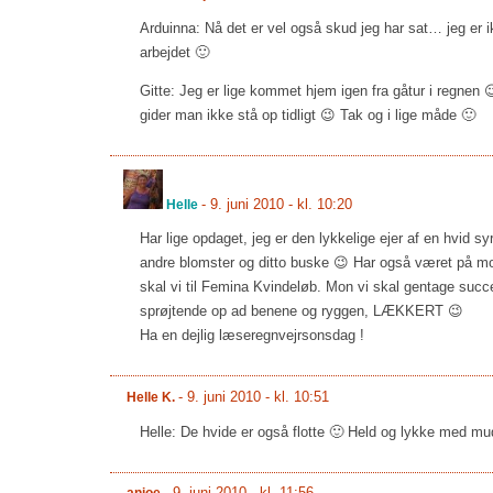
Arduinna: Nå det er vel også skud jeg har sat… jeg er
arbejdet 🙂
Gitte: Jeg er lige kommet hjem igen fra gåtur i regnen 
gider man ikke stå op tidligt 😉 Tak og i lige måde 🙂
-
9. juni 2010 - kl. 10:20
Helle
Har lige opdaget, jeg er den lykkelige ejer af en hvid s
andre blomster og ditto buske 😉 Har også været på morg
skal vi til Femina Kvindeløb. Mon vi skal gentage succe
sprøjtende op ad benene og ryggen, LÆKKERT 😉
Ha en dejlig læseregnvejrsonsdag !
-
9. juni 2010 - kl. 10:51
Helle K.
Helle: De hvide er også flotte 🙂 Held og lykke med mu