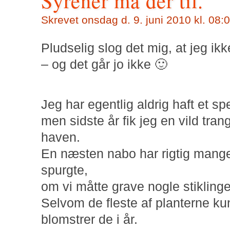
Syrener må der til.
Skrevet
onsdag d. 9. juni 2010 kl. 08:
Pludselig slog det mig, at jeg ikk
– og det går jo ikke 🙂
Jeg har egentlig aldrig haft et spe
men sidste år fik jeg en vild tran
haven.
En næsten nabo har rigtig mange o
spurgte,
om vi måtte grave nogle stiklinger 
Selvom de fleste af planterne ku
blomstrer de i år.