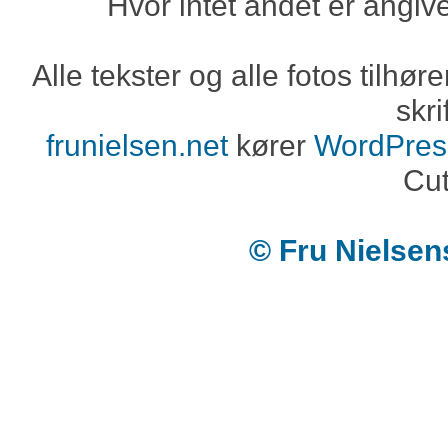
Hvor intet andet er angiv
Alle tekster og alle fotos tilh
skri
frunielsen.net
kører
WordPres
Cut
© Fru Nielse