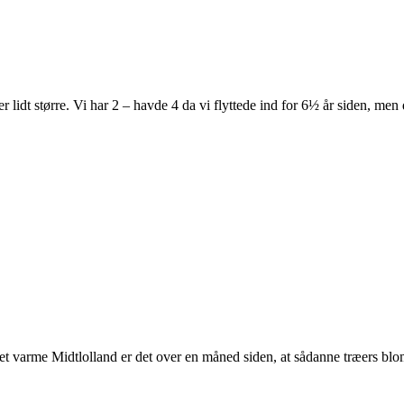
idt større. Vi har 2 – havde 4 da vi flyttede ind for 6½ år siden, men de
å det varme Midtlolland er det over en måned siden, at sådanne træers b