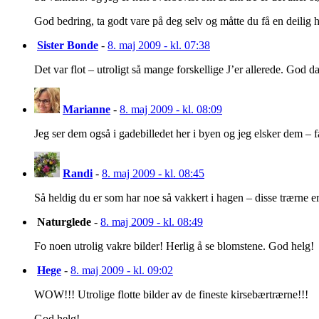
God bedring, ta godt vare på deg selv og måtte du få en deilig 
Sister Bonde
-
8. maj 2009 - kl. 07:38
Det var flot – utroligt så mange forskellige J’er allerede. God d
Marianne
-
8. maj 2009 - kl. 08:09
Jeg ser dem også i gadebilledet her i byen og jeg elsker dem – f
Randi
-
8. maj 2009 - kl. 08:45
Så heldig du er som har noe så vakkert i hagen – disse trærne er 
Naturglede
-
8. maj 2009 - kl. 08:49
Fo noen utrolig vakre bilder! Herlig å se blomstene. God helg!
Hege
-
8. maj 2009 - kl. 09:02
WOW!!! Utrolige flotte bilder av de fineste kirsebærtrærne!!!
God helg!