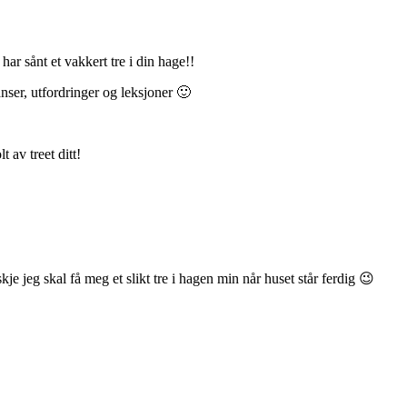
ar sånt et vakkert tre i din hage!!
nser, utfordringer og leksjoner 🙂
 av treet ditt!
skje jeg skal få meg et slikt tre i hagen min når huset står ferdig 😉