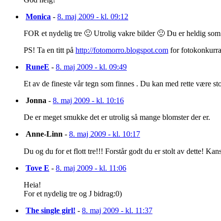
Monica
-
8. maj 2009 - kl. 09:12
FOR et nydelig tre 🙂 Utrolig vakre bilder 🙂 Du er heldig som h
PS! Ta en titt på
http://fotomorro.blogspot.com
for fotokonkurra
RuneE
-
8. maj 2009 - kl. 09:49
Et av de fineste vår tegn som finnes . Du kan med rette være stolt
Jonna
-
8. maj 2009 - kl. 10:16
De er meget smukke det er utrolig så mange blomster der er.
Anne-Linn
-
8. maj 2009 - kl. 10:17
Du og du for et flott tre!!! Forstår godt du er stolt av dette! Kan
Tove E
-
8. maj 2009 - kl. 11:06
Heia!
For et nydelig tre og J bidrag:0)
The single girl!
-
8. maj 2009 - kl. 11:37