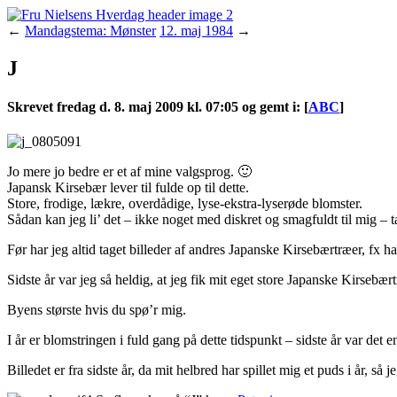
←
Mandagstema: Mønster
12. maj 1984
→
J
Skrevet
fredag d. 8. maj 2009 kl. 07:05 og gemt i
:
[
ABC
]
Jo mere jo bedre er et af mine valgsprog. 🙂
Japansk Kirsebær lever til fulde op til dette.
Store, frodige, lækre, overdådige, lyse-ekstra-lyserøde blomster.
Sådan kan jeg li’ det – ikke noget med diskret og smagfuldt til mig – t
Før har jeg altid taget billeder af andres Japanske Kirsebærtræer, fx h
Sidste år var jeg så heldig, at jeg fik mit eget store Japanske Kirsebær
Byens største hvis du spø’r mig.
I år er blomstringen i fuld gang på dette tidspunkt – sidste år var det e
Billedet er fra sidste år, da mit helbred har spillet mig et puds i år, så j