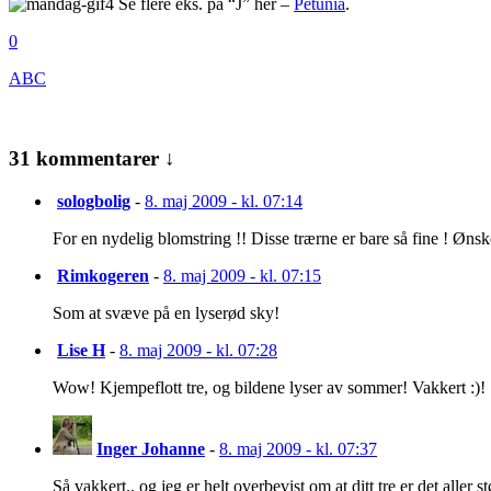
Se flere eks. på “J” her –
Petunia
.
0
ABC
31 kommentarer ↓
sologbolig
-
8. maj 2009 - kl. 07:14
For en nydelig blomstring !! Disse trærne er bare så fine ! Ønsk
Rimkogeren
-
8. maj 2009 - kl. 07:15
Som at svæve på en lyserød sky!
Lise H
-
8. maj 2009 - kl. 07:28
Wow! Kjempeflott tre, og bildene lyser av sommer! Vakkert :)!
Inger Johanne
-
8. maj 2009 - kl. 07:37
Så vakkert.. og jeg er helt overbevist om at ditt tre er det aller st