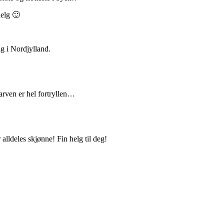
helg 🙂
ag i Nordjylland.
arven er hel fortryllen…
alldeles skjønne! Fin helg til deg!