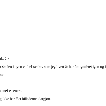
ak. 🙂
ar skolen i byen en hel række, som jeg hvert år har fotograferet igen og 
træ.
n anelse senere.
eg ikke har fået billederne klargjort.