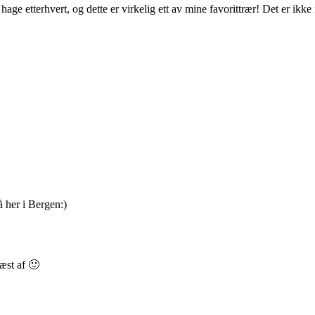
e hage etterhvert, og dette er virkelig ett av mine favorittrær! Det er ik
å her i Bergen:)
læst af 🙂