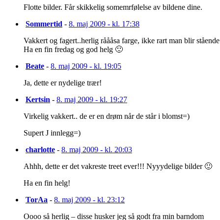
Flotte bilder. Får skikkelig somemrfølelse av bildene dine.
Sommertid
-
8. maj 2009 - kl. 17:38
Vakkert og fagert..herlig råååsa farge, ikke rart man blir ståen
Ha en fin fredag og god helg 🙂
Beate
-
8. maj 2009 - kl. 19:05
Ja, dette er nydelige trær!
Kertsin
-
8. maj 2009 - kl. 19:27
Virkelig vakkert.. de er en drøm når de står i blomst=)
Supert J innlegg=)
charlotte
-
8. maj 2009 - kl. 20:03
Ahhh, dette er det vakreste treet ever!!! Nyyydelige bilder 🙂
Ha en fin helg!
TorAa
-
8. maj 2009 - kl. 23:12
Oooo så herlig – disse husker jeg så godt fra min barndom