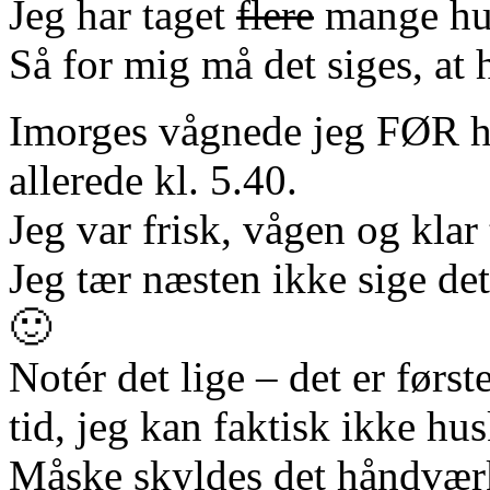
Jeg har taget
flere
mange hun
Så for mig må det siges, at
Imorges vågnede jeg FØR 
allerede kl. 5.40.
Jeg var frisk, vågen og klar t
Jeg tær næsten ikke sige de
🙂
Notér det lige – det er førs
tid, jeg kan faktisk ikke hus
Måske skyldes det håndværk