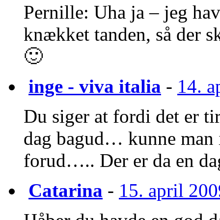
Pernille: Uha ja – jeg h
knækket tanden, så der sku
🙂
inge - viva italia
-
14. a
Du siger at fordi det er 
dag bagud… kunne man ik
forud….. Der er da en d
Catarina
-
15. april 200